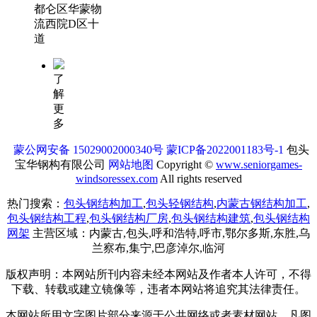
都仑区华蒙物
流西院D区十
道
了
解
更
多
蒙公网安备 15029002000340号
蒙ICP备2022001183号-1
包头
宝华钢构有限公司
网站地图
Copyright ©
www.seniorgames-
windsoressex.com
All rights reserved
热门搜索：
包头钢结构加工
,
包头轻钢结构
,
内蒙古钢结构加工
,
包头钢结构工程
,
包头钢结构厂房
,
包头钢结构建筑
,
包头钢结构
网架
主营区域：内蒙古,包头,呼和浩特,呼市,鄂尔多斯,东胜,乌
兰察布,集宁,巴彦淖尔,临河
版权声明：本网站所刊内容未经本网站及作者本人许可，不得
下载、转载或建立镜像等，违者本网站将追究其法律责任。
本网站所用文字图片部分来源于公共网络或者素材网站，凡图