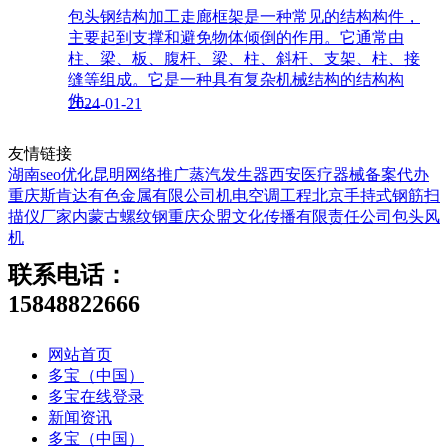
包头钢结构加工走廊框架是一种常见的结构构件，
主要起到支撑和避免物体倾倒的作用。它通常由
柱、梁、板、腹杆、梁、柱、斜杆、支架、柱、接
缝等组成。它是一种具有复杂机械结构的结构构
件。
2024-01-21
友情链接
湖南seo优化
昆明网络推广
蒸汽发生器
西安医疗器械备案代办
重庆斯肯达有色金属有限公司
机电空调工程
北京手持式钢筋扫
描仪厂家
内蒙古螺纹钢
重庆众盟文化传播有限责任公司
包头风
机
联系电话：
15848822666
网站首页
多宝（中国）
多宝在线登录
新闻资讯
多宝（中国）