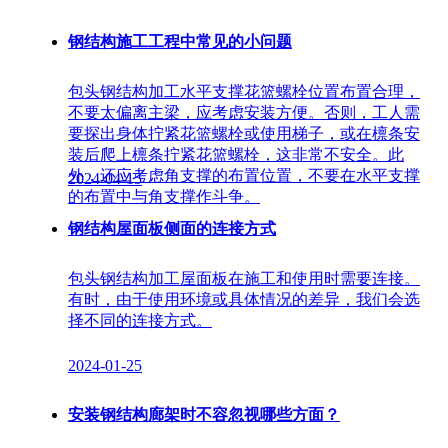
钢结构施工工程中常见的小问题
包头钢结构加工水平支撑花篮螺栓位置布置合理，
不要太偏离主梁，应考虑安装方便。否则，工人需
要探出身体拧紧花篮螺栓或使用梯子，或在檩条安
装后爬上檩条拧紧花篮螺栓，这非常不安全。此
外，还应考虑角支撑的布置位置，不要在水平支撑
2024-04-15
的布置中与角支撑作斗争。
钢结构屋面板侧面的连接方式
包头钢结构加工屋面板在施工和使用时需要连接。
有时，由于使用环境或具体情况的差异，我们会选
择不同的连接方式。
2024-01-25
安装钢结构廊架时不容忽视哪些方面？