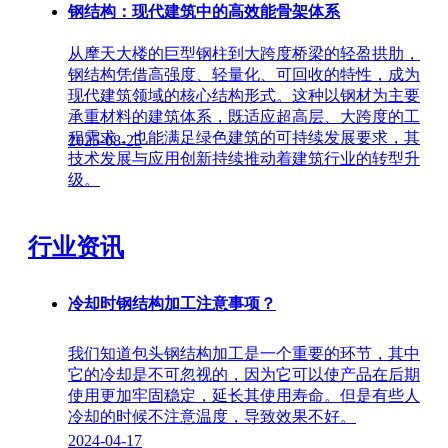
钢结构：现代建筑中的高效能骨架体系
从摩天大楼的巨型钢柱到大跨度桥梁的轻盈拱肋，
钢结构凭借高强度、轻量化、可回收的特性，成为
现代建筑领域的核心结构形式。这种以钢材为主要
承重材料的建筑体系，既适应超高层、大跨度的工
程需求，也能满足绿色建筑的可持续发展要求，其
2025-08-25
技术发展与应用创新持续推动着建筑行业的转型升
级。
行业资讯
冷却时钢结构加工注意事项？
我们知道包头钢结构加工是一个重要的环节，其中
它的冷却是不可忽视的，因为它可以使产品在后期
使用更加牢固稳定，延长其使用寿命。但是有些人
冷却的时候不注意温度，导致效果不好。
2024-04-17