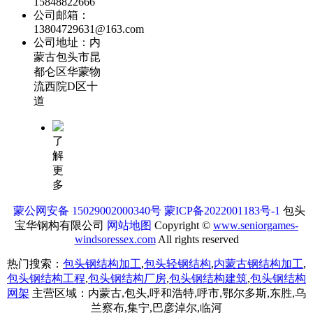
15848822666
公司邮箱：
13804729631@163.com
公司地址：内
蒙古包头市昆
都仑区华蒙物
流西院D区十
道
了
解
更
多
蒙公网安备 15029002000340号
蒙ICP备2022001183号-1
包头
宝华钢构有限公司
网站地图
Copyright ©
www.seniorgames-
windsoressex.com
All rights reserved
热门搜索：
包头钢结构加工
,
包头轻钢结构
,
内蒙古钢结构加工
,
包头钢结构工程
,
包头钢结构厂房
,
包头钢结构建筑
,
包头钢结构
网架
主营区域：内蒙古,包头,呼和浩特,呼市,鄂尔多斯,东胜,乌
兰察布,集宁,巴彦淖尔,临河