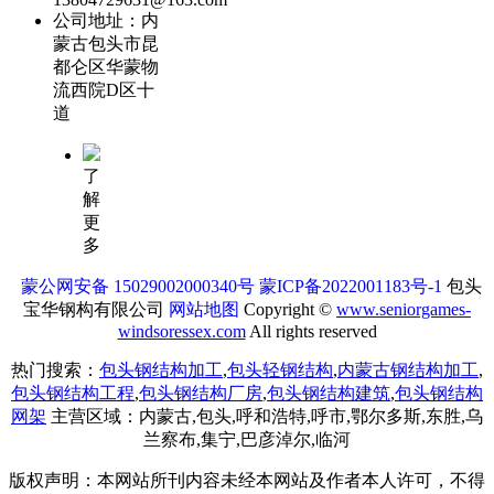
公司地址：内
蒙古包头市昆
都仑区华蒙物
流西院D区十
道
了
解
更
多
蒙公网安备 15029002000340号
蒙ICP备2022001183号-1
包头
宝华钢构有限公司
网站地图
Copyright ©
www.seniorgames-
windsoressex.com
All rights reserved
热门搜索：
包头钢结构加工
,
包头轻钢结构
,
内蒙古钢结构加工
,
包头钢结构工程
,
包头钢结构厂房
,
包头钢结构建筑
,
包头钢结构
网架
主营区域：内蒙古,包头,呼和浩特,呼市,鄂尔多斯,东胜,乌
兰察布,集宁,巴彦淖尔,临河
版权声明：本网站所刊内容未经本网站及作者本人许可，不得