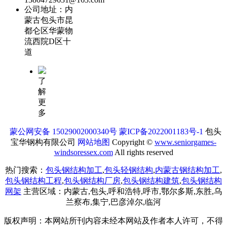
公司地址：内
蒙古包头市昆
都仑区华蒙物
流西院D区十
道
了
解
更
多
蒙公网安备 15029002000340号
蒙ICP备2022001183号-1
包头
宝华钢构有限公司
网站地图
Copyright ©
www.seniorgames-
windsoressex.com
All rights reserved
热门搜索：
包头钢结构加工
,
包头轻钢结构
,
内蒙古钢结构加工
,
包头钢结构工程
,
包头钢结构厂房
,
包头钢结构建筑
,
包头钢结构
网架
主营区域：内蒙古,包头,呼和浩特,呼市,鄂尔多斯,东胜,乌
兰察布,集宁,巴彦淖尔,临河
版权声明：本网站所刊内容未经本网站及作者本人许可，不得