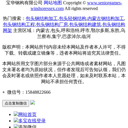
宝华钢构有限公司
网站地图
Copyright ©
www.seniorgames-
windsoressex.com
All rights reserved
热门搜索：
包头钢结构加工
,
包头轻钢结构
,
内蒙古钢结构加工
,
包头钢结构工程
,
包头钢结构厂房
,
包头钢结构建筑
,
包头钢结构
网架
主营区域：内蒙古,包头,呼和浩特,呼市,鄂尔多斯,东胜,乌
兰察布,集宁,巴彦淖尔,临河
版权声明：本网站所刊内容未经本网站及作者本人许可，不得
下载、转载或建立镜像等，违者本网站将追究其法律责任。
本网站所用文字图片部分来源于公共网络或者素材网站，凡图
文未署名者均为原始状况，但作者发现后可告知认领，我们仍
会及时署名或依照作者本人意愿处理，如未及时联系本站，本
网站不承担任何责任。
+
微信号：
15848822666
点击复制微信
网站首页
多宝在线登录
添加微信