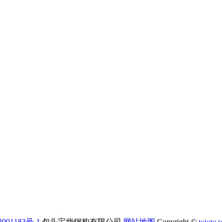
001183号-1
包头宝华钢构有限公司
网站地图
Copyright ©
www.se