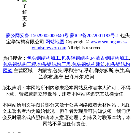
了
解
更
多
蒙公网安备 15029002000340号
蒙ICP备2022001183号-1
包头
宝华钢构有限公司
网站地图
Copyright ©
www.seniorgames-
windsoressex.com
All rights reserved
热门搜索：
包头钢结构加工
,
包头轻钢结构
,
内蒙古钢结构加工
,
包头钢结构工程
,
包头钢结构厂房
,
包头钢结构建筑
,
包头钢结构
网架
主营区域：内蒙古,包头,呼和浩特,呼市,鄂尔多斯,东胜,乌
兰察布,集宁,巴彦淖尔,临河
版权声明：本网站所刊内容未经本网站及作者本人许可，不得
下载、转载或建立镜像等，违者本网站将追究其法律责任。
本网站所用文字图片部分来源于公共网络或者素材网站，凡图
文未署名者均为原始状况，但作者发现后可告知认领，我们仍
会及时署名或依照作者本人意愿处理，如未及时联系本站，本
网站不承担任何责任。