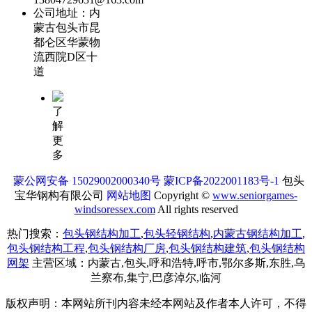
公司地址：内
蒙古包头市昆
都仑区华蒙物
流西院D区十
道
了
解
更
多
蒙公网安备 15029002000340号
蒙ICP备2022001183号-1
包头
宝华钢构有限公司
网站地图
Copyright ©
www.seniorgames-
windsoressex.com
All rights reserved
热门搜索：
包头钢结构加工
,
包头轻钢结构
,
内蒙古钢结构加工
,
包头钢结构工程
,
包头钢结构厂房
,
包头钢结构建筑
,
包头钢结构
网架
主营区域：内蒙古,包头,呼和浩特,呼市,鄂尔多斯,东胜,乌
兰察布,集宁,巴彦淖尔,临河
版权声明：本网站所刊内容未经本网站及作者本人许可，不得