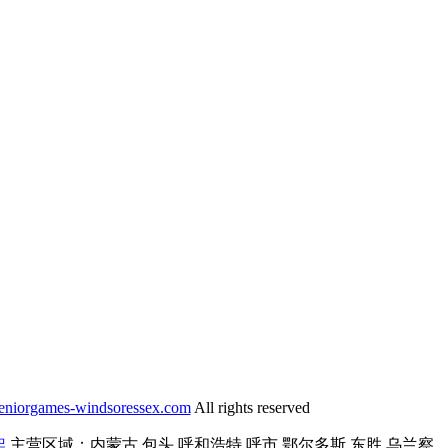
niorgames-windsoressex.com
All rights reserved
架
主营区域：内蒙古,包头,呼和浩特,呼市,鄂尔多斯,东胜,乌兰察