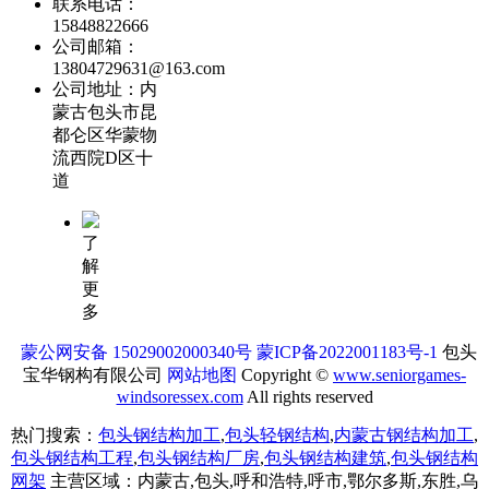
联系电话：
15848822666
公司邮箱：
13804729631@163.com
公司地址：内
蒙古包头市昆
都仑区华蒙物
流西院D区十
道
了
解
更
多
蒙公网安备 15029002000340号
蒙ICP备2022001183号-1
包头
宝华钢构有限公司
网站地图
Copyright ©
www.seniorgames-
windsoressex.com
All rights reserved
热门搜索：
包头钢结构加工
,
包头轻钢结构
,
内蒙古钢结构加工
,
包头钢结构工程
,
包头钢结构厂房
,
包头钢结构建筑
,
包头钢结构
网架
主营区域：内蒙古,包头,呼和浩特,呼市,鄂尔多斯,东胜,乌