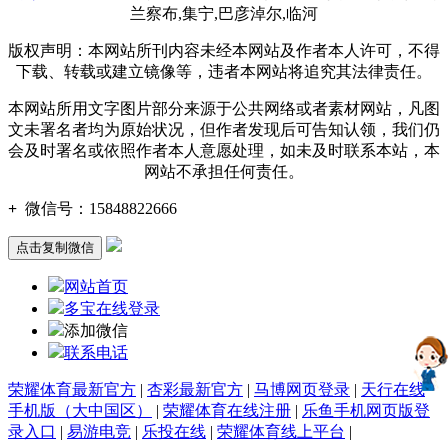
兰察布,集宁,巴彦淖尔,临河
版权声明：本网站所刊内容未经本网站及作者本人许可，不得
下载、转载或建立镜像等，违者本网站将追究其法律责任。
本网站所用文字图片部分来源于公共网络或者素材网站，凡图
文未署名者均为原始状况，但作者发现后可告知认领，我们仍
会及时署名或依照作者本人意愿处理，如未及时联系本站，本
网站不承担任何责任。
+
微信号：
15848822666
点击复制微信
网站首页
多宝在线登录
添加微信
联系电话
荣耀体育最新官方
|
杏彩最新官方
|
马博网页登录
|
天行在线
手机版（大中国区）
|
荣耀体育在线注册
|
乐鱼手机网页版登
录入口
|
易游电竞
|
乐投在线
|
荣耀体育线上平台
|